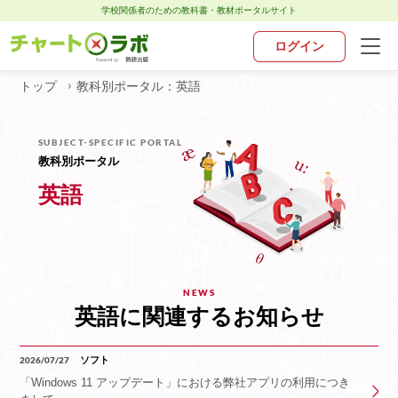
学校関係者のための教科書・教材ポータルサイト
ログイン
トップ
教科別ポータル：英語
トップ
SUBJECT-SPECIFIC PORTAL
チャート×ラボとは
教科別ポータル
英語
お知らせ
教科別ポータル
NEWS
デジタル・アプリ
英語に関連するお知らせ
お問い合わせ
2026/07/27
ソフト
「Windows 11 アップデート」における弊社アプリの利用につき