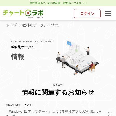
学校関係者のための教科書・教材ポータルサイト
ログイン
トップ
教科別ポータル：情報
トップ
SUBJECT-SPECIFIC PORTAL
チャート×ラボとは
教科別ポータル
情報​
お知らせ
教科別ポータル
NEWS
デジタル・アプリ
情報​に関連するお知らせ
お問い合わせ
2026/07/27
ソフト
「Windows 11 アップデート」における弊社アプリの利用につき