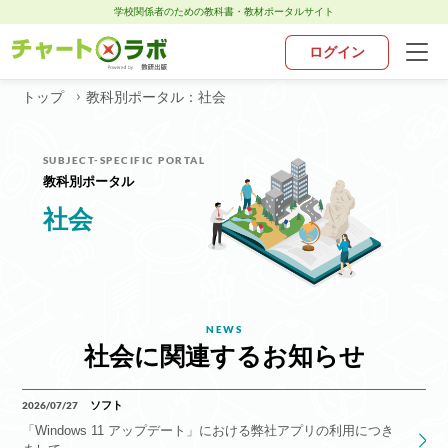
学校関係者のための教科書・教材ポータルサイト
ログイン
トップ
教科別ポータル：社会
トップ
SUBJECT-SPECIFIC PORTAL
チャート×ラボとは
教科別ポータル
社会
お知らせ
教科別ポータル
NEWS
デジタル・アプリ
社会に関連するお知らせ
お問い合わせ
2026/07/27
ソフト
「Windows 11 アップデート」における弊社アプリの利用につき