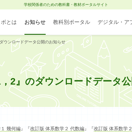
学校関係者のための教科書・教材ポータルサイト
ラボとは
お知らせ
教科別ポータル
デジタル・ア
のダウンロードデータ公開のお知らせ
Studyaid D.B. オンライン
理科・理数科
ブラウザ版
1，2』のダウンロードデータ
社会
１ 幾何編
』『
改訂版 体系数学２ 代数編
』『
改訂版 体系数学２