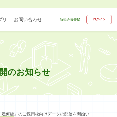
プリ
お問い合わせ
新規会員登録
ログイン
デジタル教科書
英語
ブラウザ版
公開のお知らせ
情報
 幾何編
』のご採用校向けデータの配信を開始い