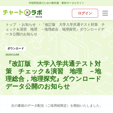
学校関係者のための教科書・教材ポータルサイト
ログイン
トップ
お知らせ
『改訂版 大学入学共通テスト対策 チ
トップ
ェック＆演習 地理 －地理総合，地理探究』ダウンロードデ
ータ公開のお知らせ
チャート×ラボとは
ダウンロード
2025/11/05
お知らせ
『改訂版 大学入学共通テスト対
策 チェック＆演習 地理 －地
教科別ポータル
理総合，地理探究』ダウンロード
データ公開のお知らせ
デジタル・アプリ
お問い合わせ
次の書籍のデータ配信（ご採用校限定）を開始いたしました。