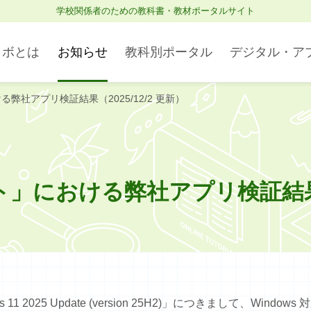
学校関係者のための教科書・教材ポータルサイト
ラボとは
お知らせ
教科別ポータル
デジタル・ア
ける弊社アプリ検証結果（2025/12/2 更新）
Studyaid D.B. オンライン
理科・理数科
ブラウザ版
ート」における弊社アプリ検証結果（
社会
11 2025 Update (version 25H2)」につきまして、W