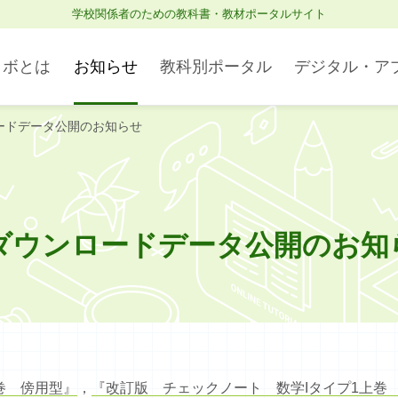
学校関係者のための教科書・教材ポータルサイト
ラボとは
お知らせ
教科別ポータル
デジタル・ア
ードデータ公開のお知らせ
Studyaid D.B. オンライン
理科・理数科
ブラウザ版
ダウンロードデータ公開のお知
社会
巻 傍用型』
，
『改訂版 チェックノート 数学Iタイプ1上巻