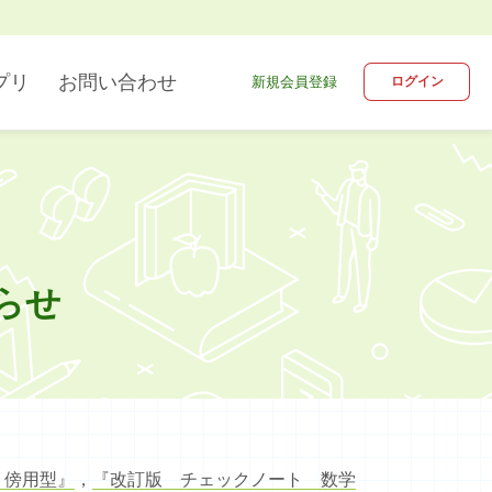
プリ
お問い合わせ
新規会員登録
ログイン
デジタル教科書
英語
ブラウザ版
らせ
情報
 傍用型』
，
『改訂版 チェックノート 数学