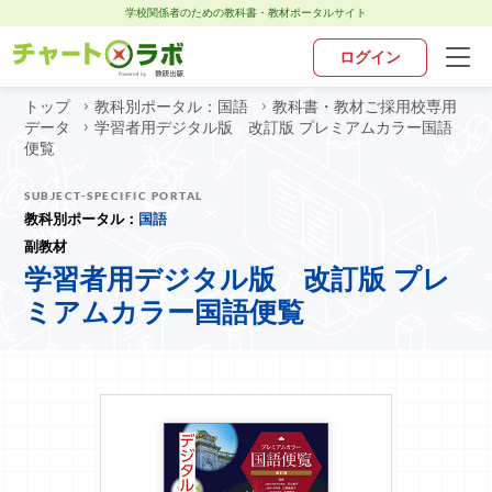
学校関係者のための教科書・教材ポータルサイト
ログイン
トップ
教科別ポータル：国語
教科書・教材ご採用校専用
トップ
データ
学習者用デジタル版 改訂版 プレミアムカラー国語
便覧
チャート×ラボとは
SUBJECT-SPECIFIC PORTAL
教科別ポータル：
国語
副教材
お知らせ
学習者用デジタル版 改訂版 プレ
ミアムカラー国語便覧
教科別ポータル
デジタル・アプリ
お問い合わせ