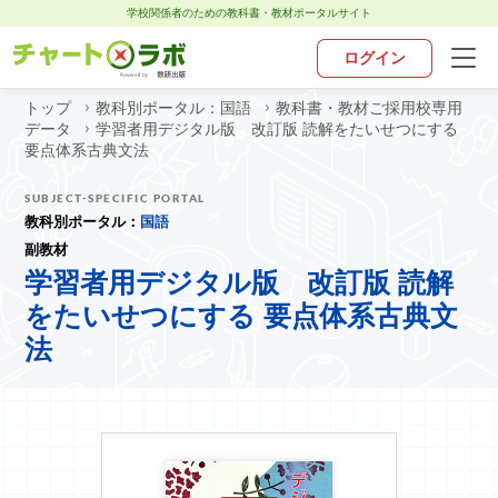
学校関係者のための教科書・教材ポータルサイト
ログイン
トップ
教科別ポータル：国語
教科書・教材ご採用校専用
トップ
データ
学習者用デジタル版 改訂版 読解をたいせつにする
要点体系古典文法
チャート×ラボとは
SUBJECT-SPECIFIC PORTAL
教科別ポータル：
国語
副教材
お知らせ
学習者用デジタル版 改訂版 読解
をたいせつにする 要点体系古典文
教科別ポータル
法
デジタル・アプリ
お問い合わせ