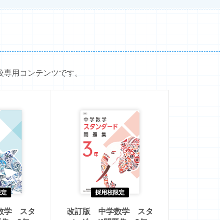
校専用コンテンツです。
限定
採用校限定
数学 スタ
改訂版 中学数学 スタ