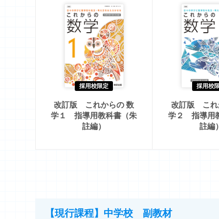
採用校限定
採用校
改訂版 これからの 数
改訂版 これ
学１ 指導用教科書（朱
学２ 指導用
註編）
註編
【現行課程】中学校 副教材