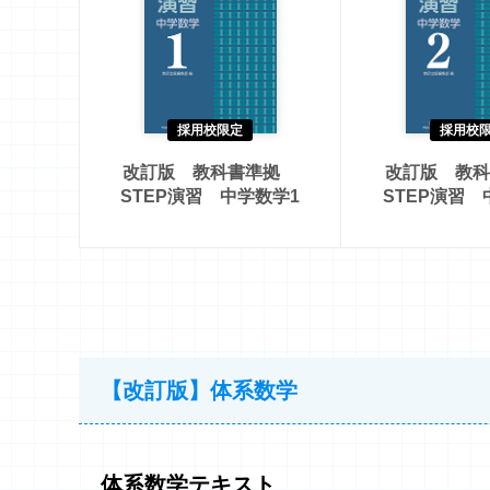
採用校限定
採用校
改訂版 教科書準拠
改訂版 教
STEP演習 中学数学1
STEP演習 
【改訂版】体系数学
体系数学テキスト