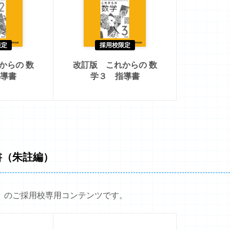
限定
採用校限定
からの 数
改訂版 これからの 数
導書
学３ 指導書
書（朱註編）
）のご採用校専用コンテンツです。