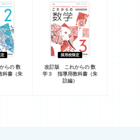
限定
採用校限定
からの 数
改訂版 これからの 数
教科書（朱
学３ 指導用教科書（朱
）
註編）