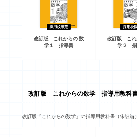
採用校限定
採用校
改訂版 これからの 数
改訂版 これ
学１ 指導書
学２ 指
改訂版 これからの数学 指導用教科
改訂版『これからの数学』の指導用教科書（朱註編