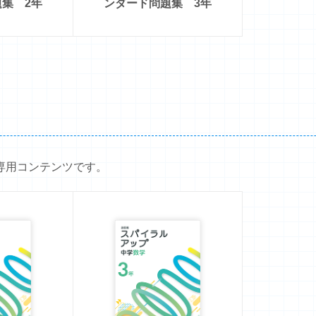
集 2年
ンダード問題集 3年
専用コンテンツです。