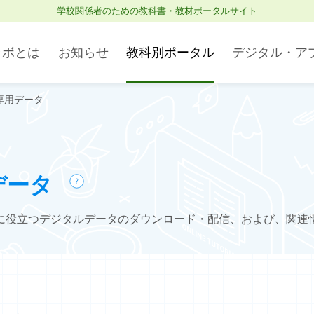
学校関係者のための教科書・教材ポータルサイト
ラボとは
お知らせ
教科別ポータル
デジタル・ア
専用データ
Studyaid D.B. オンライン
理科・理数科
ブラウザ版
データ
社会
に役立つデジタルデータのダウンロード・配信、および、関連